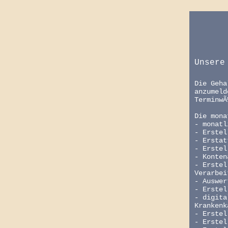
Unsere
Die Geha
anzumeld
TerminwÃ
Die mona
- monatl
- Erstel
- Erstat
- Erstel
- Konten
- Erstel
Verarbei
- Auswer
- Erstel
- digita
Krankenk
- Erstel
- Erstel