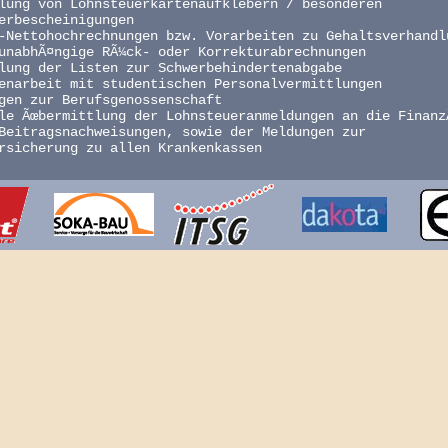
lung von Lohnsteuerkartenaufklebern / besonderen
erbescheinigungen
-Nettohochrechnungen bzw. Vorarbeiten zu Gehaltsverhandl
unabhÃ¤ngige RÃ¼ck- oder Korrekturabrechnungen
lung der Listen zur Schwerbehindertenabgabe
enarbeit mit studentischen Personalvermittlungen
gen zur Berufsgenossenschaft
le Ãœbermittlung der Lohnsteueranmeldungen an die Finanz
Beitragsnachweisungen, sowie der Meldungen zur
rsicherung zu allen Krankenkassen