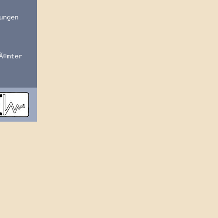
ungen
Ã¤mter