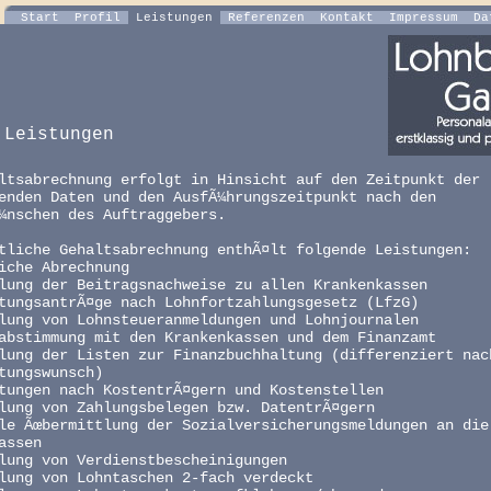
Start
Profil
Leistungen
Referenzen
Kontakt
Impressum
Da
 Leistungen
ltsabrechnung erfolgt in Hinsicht auf den Zeitpunkt der
enden Daten und den AusfÃ¼hrungszeitpunkt nach den
¼nschen des Auftraggebers.
tliche Gehaltsabrechnung enthÃ¤lt folgende Leistungen:
iche Abrechnung
lung der Beitragsnachweise zu allen Krankenkassen
tungsantrÃ¤ge nach Lohnfortzahlungsgesetz (LfzG)
lung von Lohnsteueranmeldungen und Lohnjournalen
abstimmung mit den Krankenkassen und dem Finanzamt
lung der Listen zur Finanzbuchhaltung (differenziert nac
tungswunsch)
tungen nach KostentrÃ¤gern und Kostenstellen
lung von Zahlungsbelegen bzw. DatentrÃ¤gern
le Ãœbermittlung der Sozialversicherungsmeldungen an die
assen
lung von Verdienstbescheinigungen
lung von Lohntaschen 2-fach verdeckt