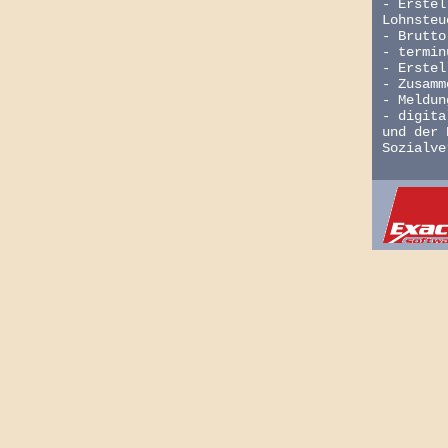
- Erstel
Lohnsteu
- Brutto
- termin
- Erstel
- Zusamm
- Meldun
- digita
und der 
Sozialve